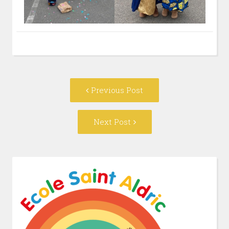
Post
Previous
Previous Post
navigation
post:
Next
Next Post
Post: