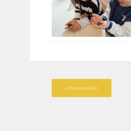
Post
Previous
Previous Post
navigation
post: