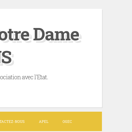
otre Dame
NS
ation avec l'Etat.
TACTEZ-NOUS
APEL
OGEC