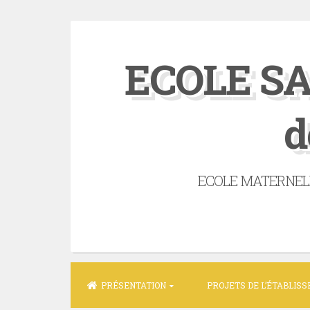
Skip
to
ECOLE SA
content
d
ECOLE MATERNELLE 
PRÉSENTATION
PROJETS DE L’ÉTABLIS