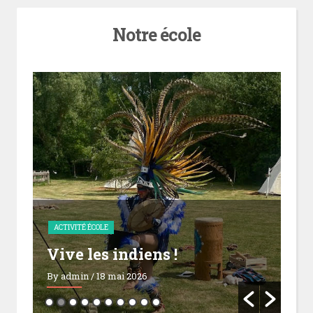
Notre école
AC
ACTIVITÉ ÉCOLE
Dé
Vive les indiens !
af
By admin
/ 18 mai 2026
By 