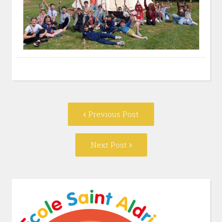
Post
Previous
Previous Post
navigation
post:
Next
Next Post
Post: