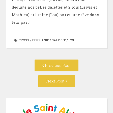
dégusté nos belles galettes et 2 rois (Lewis et
Mathieu) et 1 reine (Lou) ont eu une fève dans
leur part!
CP/CE1
/
EPIPHANIE
/
GALETTE
/
ROI
Post
Previous
Previous Post
navigation
post:
Next
Next Post
Post: