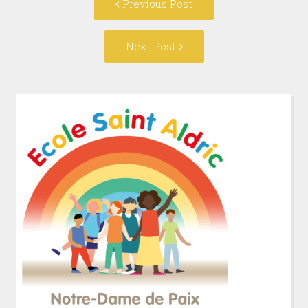
Previous Post
navigation
post:
Next
Next Post
Post: